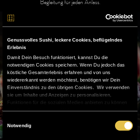
Begleitung für jeden Anlass.
Genussvolles Sushi, leckere Cookies, beflügelndes
Erlebnis
Damit Dein Besuch funktioniert, kannst Du die
notwendigen Cookies speichern. Wenn Du jedoch das
köstliche Gesamterlebnis erfahren und von uns
wiedererkannt werden möchtest, benötigen wir Dein
Einverständnis zu den übrigen Cookies. Wir verwenden
sie um Inhalte und Anzeigen zu personalisieren,
Funktionen für die sozialen Medien anbieten zu können
und Zugriffe auf unserer Website zu analysieren. Diese
Informationen geben wir an unsere Partner für soziale
Einwilligungsauswahl
Medien, Werbung und Analysen weiter, wo sie
Notwendig
möglicherweise mit anderen Daten zusammengeführt
WEINKARTE
SPEISEN
werden, die Du ihnen bereitgestellt hast oder sie im