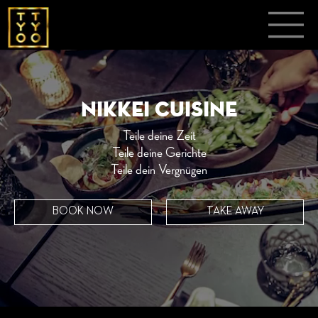
Nikkei Cuisine
Teile deine Zeit
Teile deine Gerichte
Teile dein Vergnügen
BOOK NOW
TAKE AWAY